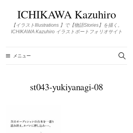
コ
ICHIKAWA Kazuhiro
ン
テ
【イラストIllustrations 】で【物語Stories】を描く。
ン
ICHIKAWA Kazuhiro イラストポートフォリオサイト
ツ
へ
検
ス
索
メニュー
:
キ
ッ
プ
st043-yukiyanagi-08