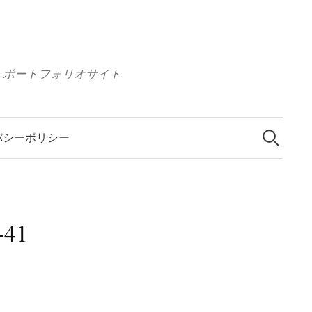
 イラストポートフォリオサイト
検
索
バシーポリシー
:
-41