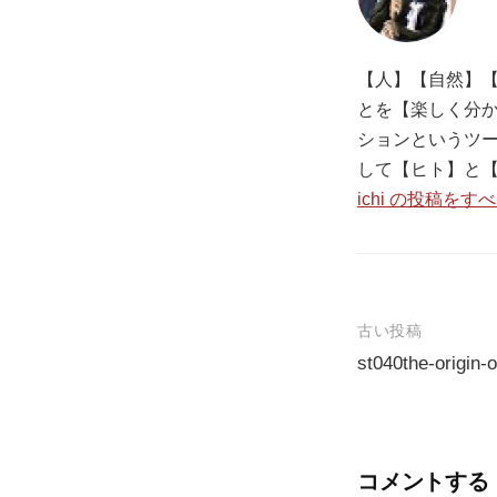
【人】【自然】【
とを【楽しく分か
ションというツ
して【ヒト】と
ichi の投稿をす
古い投稿
st040the-origin-
投
稿
ナ
コメントする