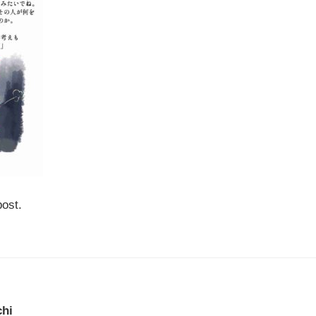
post.
chi