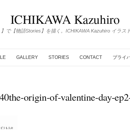
ICHIKAWA Kazuhiro
ions 】で【物語Stories】を描く。ICHIKAWA Kazuhiro
ILE
GALLERY
STORIES
CONTACT
プライ
040the-origin-of-valentine-day-ep2