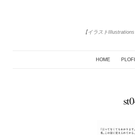
コ
ン
テ
ン
【イラストIllustrat
ツ
へ
ス
HOME
PLOF
キ
ッ
プ
st