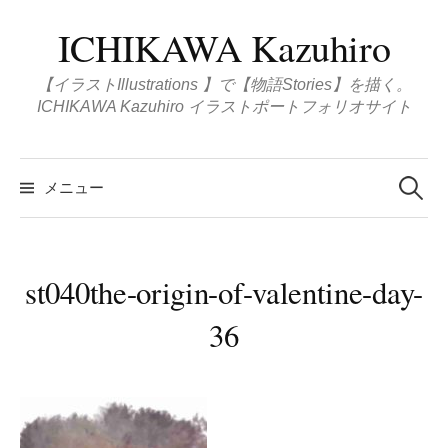
コ
ICHIKAWA Kazuhiro
ン
テ
【イラストIllustrations 】で【物語Stories】を描く。
ン
ICHIKAWA Kazuhiro イラストポートフォリオサイト
ツ
へ
検
ス
索
メニュー
:
キ
ッ
プ
st040the-origin-of-valentine-day-
36