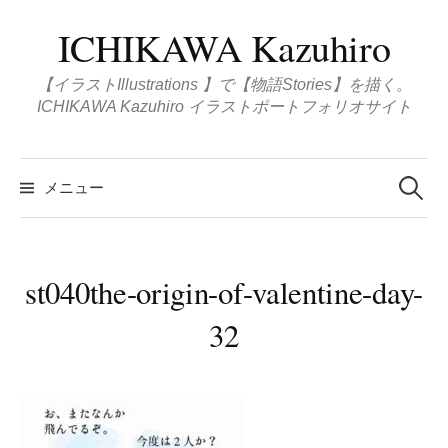
コ
ICHIKAWA Kazuhiro
ン
テ
【イラストIllustrations 】で【物語Stories】を描く。
ン
ICHIKAWA Kazuhiro イラストポートフォリオサイト
ツ
へ
検
ス
索
メニュー
:
キ
ッ
プ
st040the-origin-of-valentine-day-
32