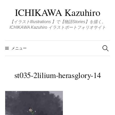
コ
ICHIKAWA Kazuhiro
ン
テ
【イラストIllustrations 】で【物語Stories】を描く。
ン
ICHIKAWA Kazuhiro イラストポートフォリオサイト
ツ
へ
検
ス
索
メニュー
:
キ
ッ
プ
st035-2lilium-herasglory-14