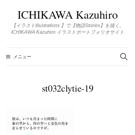
コ
ICHIKAWA Kazuhiro
ン
テ
【イラストIllustrations 】で【物語Stories】を描く。
ン
ICHIKAWA Kazuhiro イラストポートフォリオサイト
ツ
へ
検
ス
索
メニュー
:
キ
ッ
プ
st032clytie-19