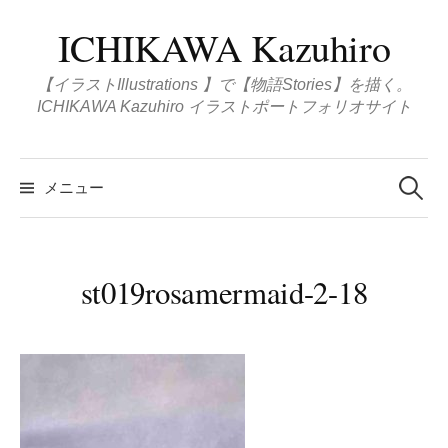
コ
ICHIKAWA Kazuhiro
ン
テ
【イラストIllustrations 】で【物語Stories】を描く。
ン
ICHIKAWA Kazuhiro イラストポートフォリオサイト
ツ
へ
検
ス
索
メニュー
:
キ
ッ
プ
st019rosamermaid-2-18