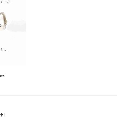
post.
chi