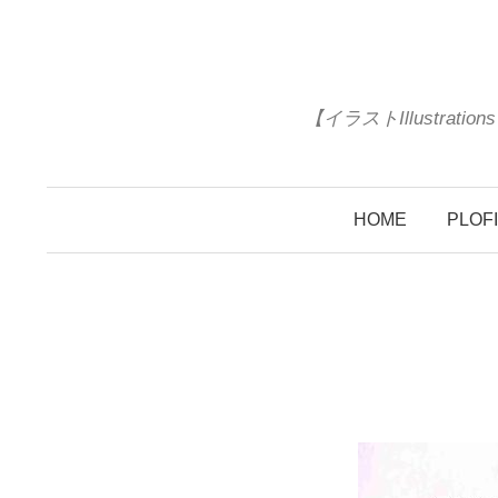
コ
ン
テ
ン
【イラストIllustrat
ツ
へ
ス
HOME
PLOF
キ
ッ
プ