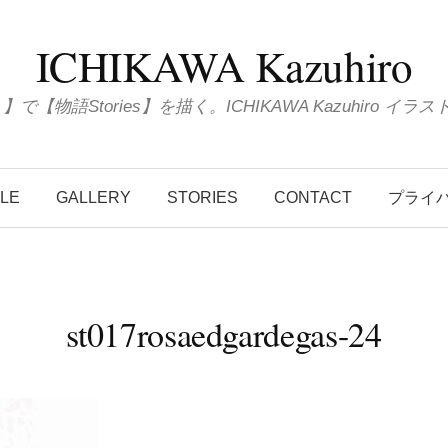
ICHIKAWA Kazuhiro
ions 】で【物語Stories】を描く。ICHIKAWA Kazuhiro
ILE
GALLERY
STORIES
CONTACT
プライ
st017rosaedgardegas-24