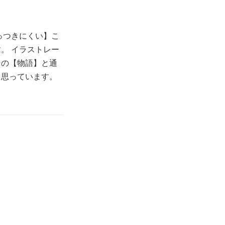
っつきにくい】こ
。 イラストレー
その【物語】と通
と思っています。