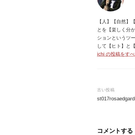
【人】【自然】【
とを【楽しく分か
ションというツ
して【ヒト】と
ichi の投稿をす
古い投稿
st017rosaedgar
投
稿
ナ
コメントする