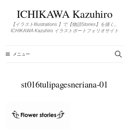
コ
ICHIKAWA Kazuhiro
ン
テ
【イラストIllustrations 】で【物語Stories】を描く。
ン
ICHIKAWA Kazuhiro イラストポートフォリオサイト
ツ
へ
検
ス
索
メニュー
:
キ
ッ
プ
st016tulipagesneriana-01