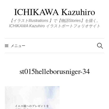
コ
ICHIKAWA Kazuhiro
ン
テ
【イラストIllustrations 】で【物語Stories】を描く。
ン
ICHIKAWA Kazuhiro イラストポートフォリオサイト
ツ
へ
検
ス
索
メニュー
:
キ
ッ
プ
st015helleborusniger-34