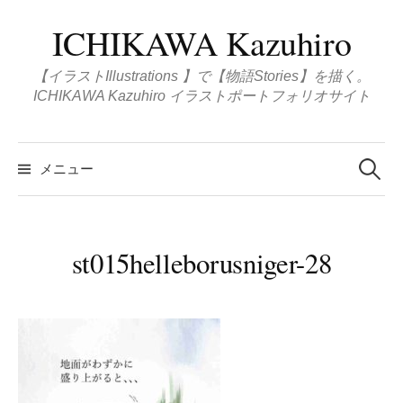
コ
ICHIKAWA Kazuhiro
ン
テ
【イラストIllustrations 】で【物語Stories】を描く。
ン
ICHIKAWA Kazuhiro イラストポートフォリオサイト
ツ
へ
検
ス
索
メニュー
:
キ
ッ
プ
st015helleborusniger-28