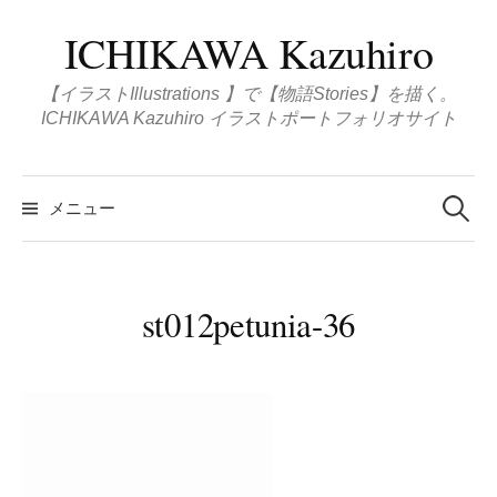
コ
ICHIKAWA Kazuhiro
ン
テ
【イラストIllustrations 】で【物語Stories】を描く。
ン
ICHIKAWA Kazuhiro イラストポートフォリオサイト
ツ
へ
検
ス
索
メニュー
:
キ
ッ
プ
st012petunia-36