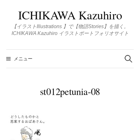
コ
ICHIKAWA Kazuhiro
ン
テ
【イラストIllustrations 】で【物語Stories】を描く。
ン
ICHIKAWA Kazuhiro イラストポートフォリオサイト
ツ
へ
検
ス
索
メニュー
:
キ
ッ
プ
st012petunia-08