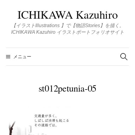
コ
ICHIKAWA Kazuhiro
ン
テ
【イラストIllustrations 】で【物語Stories】を描く。
ン
ICHIKAWA Kazuhiro イラストポートフォリオサイト
ツ
へ
検
ス
索
メニュー
:
キ
ッ
プ
st012petunia-05