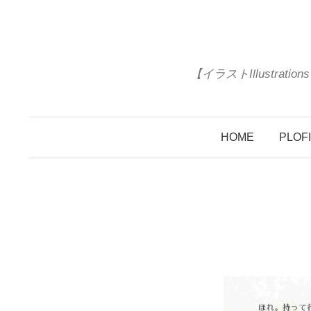
コ
ン
テ
ン
【イラストIllustrat
ツ
へ
ス
HOME
PLOF
キ
ッ
プ