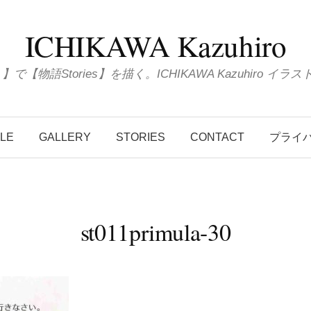
ICHIKAWA Kazuhiro
ions 】で【物語Stories】を描く。ICHIKAWA Kazuhiro
ILE
GALLERY
STORIES
CONTACT
プライ
st011primula-30