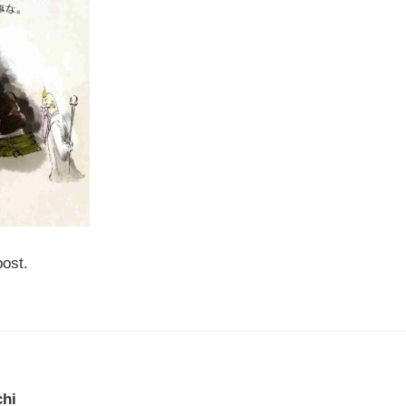
post.
chi