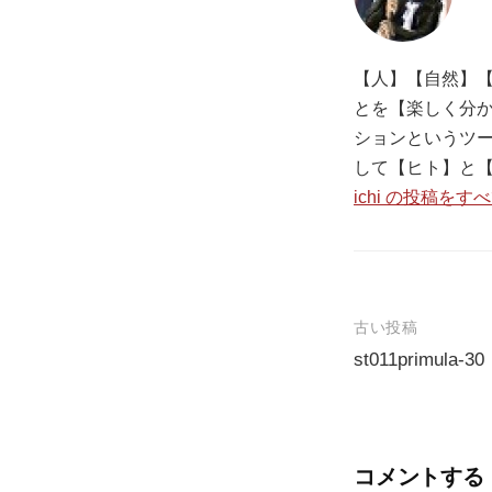
【人】【自然】【
とを【楽しく分か
ションというツ
して【ヒト】と
ichi の投稿をす
古い投稿
st011primula-30
投
稿
ナ
コメントする