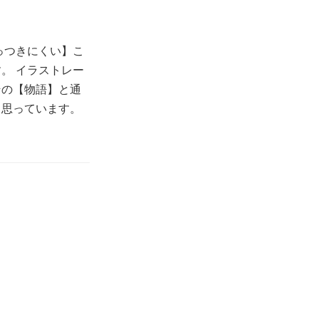
っつきにくい】こ
。 イラストレー
その【物語】と通
と思っています。