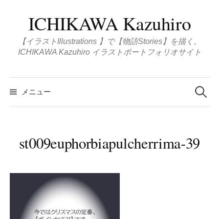
コ
ICHIKAWA Kazuhiro
ン
テ
【イラストIllustrations 】で【物語Stories】を描く。
ン
ICHIKAWA Kazuhiro イラストポートフォリオサイト
ツ
へ
検
ス
索
メニュー
:
キ
ッ
プ
st009euphorbiapulcherrima-39