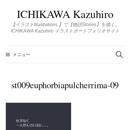
コ
ICHIKAWA Kazuhiro
ン
テ
【イラストIllustrations 】で【物語Stories】を描く。
ン
ICHIKAWA Kazuhiro イラストポートフォリオサイト
ツ
へ
検
ス
索
メニュー
:
キ
ッ
プ
st009euphorbiapulcherrima-09