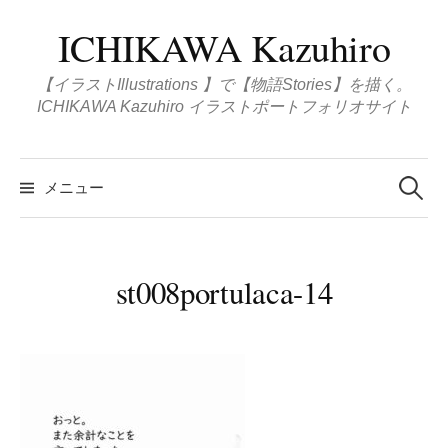
コ
ICHIKAWA Kazuhiro
ン
テ
【イラストIllustrations 】で【物語Stories】を描く。
ン
ICHIKAWA Kazuhiro イラストポートフォリオサイト
ツ
へ
検
ス
索
メニュー
:
キ
ッ
プ
st008portulaca-14