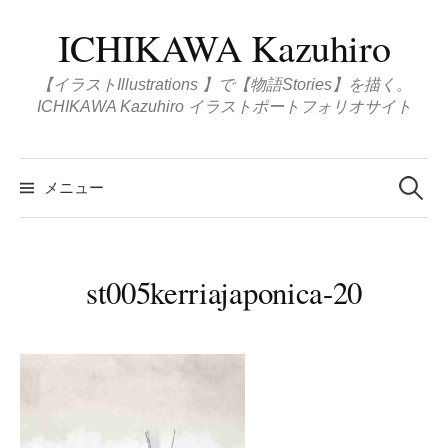
コ
ICHIKAWA Kazuhiro
ン
テ
【イラストIllustrations 】で【物語Stories】を描く。
ン
ICHIKAWA Kazuhiro イラストポートフォリオサイト
ツ
へ
検
ス
索
メニュー
:
キ
ッ
プ
st005kerriajaponica-20