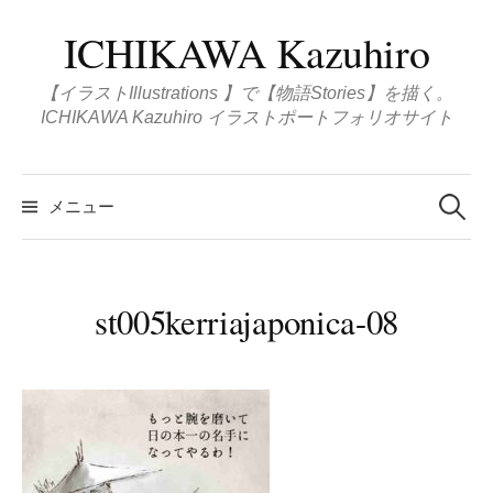
コ
ICHIKAWA Kazuhiro
ン
テ
【イラストIllustrations 】で【物語Stories】を描く。
ン
ICHIKAWA Kazuhiro イラストポートフォリオサイト
ツ
へ
検
ス
索
メニュー
:
キ
ッ
プ
st005kerriajaponica-08