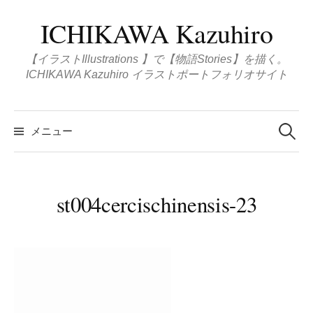
コ
ICHIKAWA Kazuhiro
ン
テ
【イラストIllustrations 】で【物語Stories】を描く。
ン
ICHIKAWA Kazuhiro イラストポートフォリオサイト
ツ
へ
検
ス
索
メニュー
:
キ
ッ
プ
st004cercischinensis-23