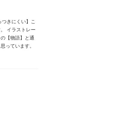
っつきにくい】こ
。 イラストレー
その【物語】と通
と思っています。