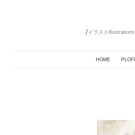
コ
ン
テ
ン
【イラストIllustrat
ツ
へ
ス
HOME
PLOF
キ
ッ
プ