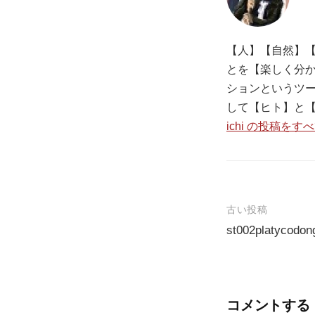
【人】【自然】【
とを【楽しく分か
ションというツ
して【ヒト】と
ichi の投稿をす
古い投稿
st002platycodong
投
稿
ナ
コメントする