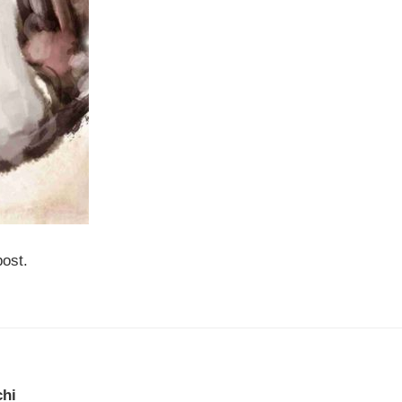
post.
chi