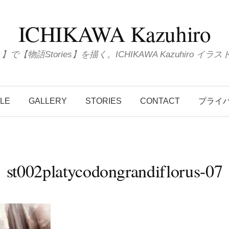
ICHIKAWA Kazuhiro
ions 】で【物語Stories】を描く。ICHIKAWA Kazuhiro
ILE
GALLERY
STORIES
CONTACT
プライ
st002platycodongrandiflorus-07