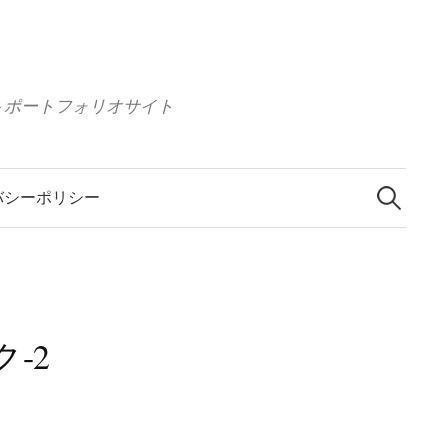
 イラストポートフォリオサイト
検
索
バシーポリシー
:
ヤク-2