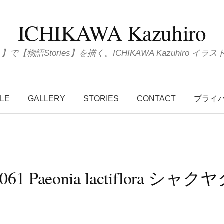
ICHIKAWA Kazuhiro
ions 】で【物語Stories】を描く。ICHIKAWA Kazuhiro
ILE
GALLERY
STORIES
CONTACT
プライ
0061 Paeonia lactiflora シャク