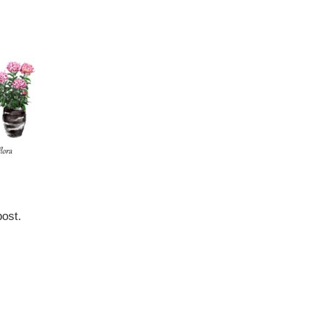
post.