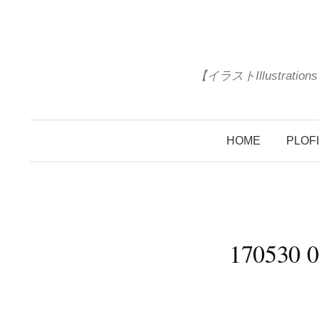
コ
ン
テ
ン
【イラストIllustrat
ツ
へ
ス
HOME
PLOF
キ
ッ
プ
170530 