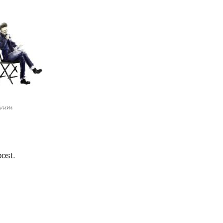
post.