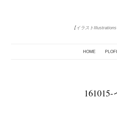
コ
ン
テ
ン
【イラストIllustrat
ツ
へ
ス
HOME
PLOF
キ
ッ
プ
16101