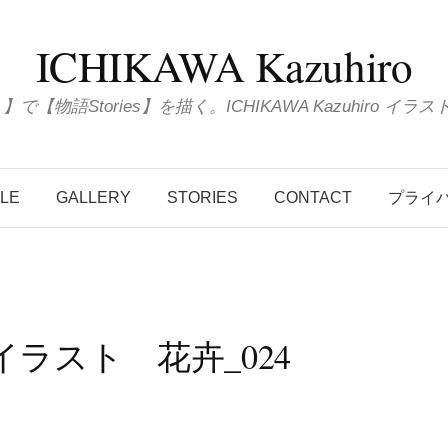
ICHIKAWA Kazuhiro
ions 】で【物語Stories】を描く。ICHIKAWA Kazuhiro
ILE
GALLERY
STORIES
CONTACT
プライ
5-イラスト 花卉_024