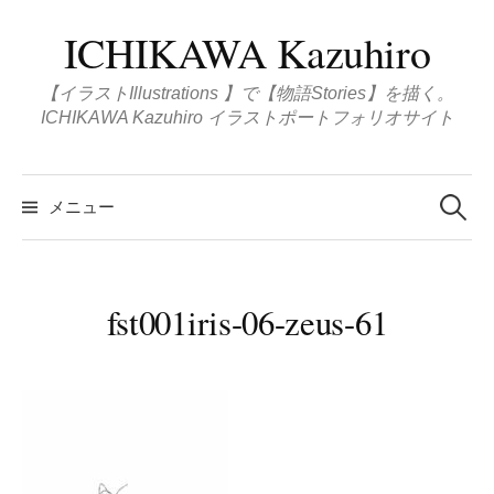
コ
ICHIKAWA Kazuhiro
ン
テ
【イラストIllustrations 】で【物語Stories】を描く。
ン
ICHIKAWA Kazuhiro イラストポートフォリオサイト
ツ
へ
検
ス
索
メニュー
:
キ
ッ
プ
fst001iris-06-zeus-61