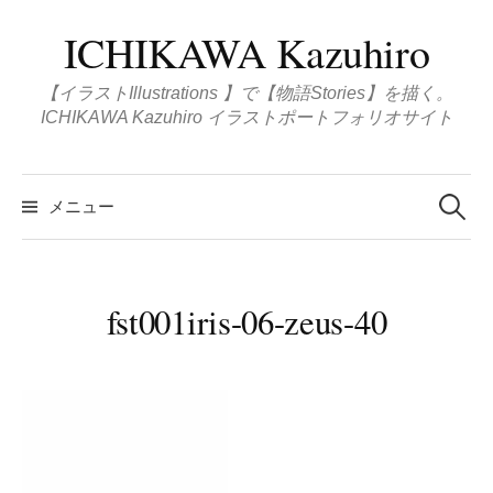
コ
ICHIKAWA Kazuhiro
ン
テ
【イラストIllustrations 】で【物語Stories】を描く。
ン
ICHIKAWA Kazuhiro イラストポートフォリオサイト
ツ
へ
検
ス
索
メニュー
:
キ
ッ
プ
fst001iris-06-zeus-40