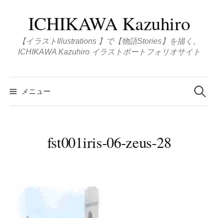
コ
ICHIKAWA Kazuhiro
ン
テ
【イラストIllustrations 】で【物語Stories】を描く。
ン
ICHIKAWA Kazuhiro イラストポートフォリオサイト
ツ
へ
検
ス
索
メニュー
:
キ
ッ
プ
fst001iris-06-zeus-28