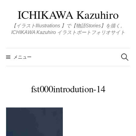
コ
ICHIKAWA Kazuhiro
ン
テ
【イラストIllustrations 】で【物語Stories】を描く。
ン
ICHIKAWA Kazuhiro イラストポートフォリオサイト
ツ
へ
検
ス
索
メニュー
:
キ
ッ
プ
fst000introdution-14