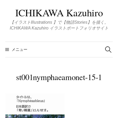
コ
ICHIKAWA Kazuhiro
ン
テ
【イラストIllustrations 】で【物語Stories】を描く。
ン
ICHIKAWA Kazuhiro イラストポートフォリオサイト
ツ
へ
検
ス
索
メニュー
:
キ
ッ
プ
st001nymphaeamonet-15-1