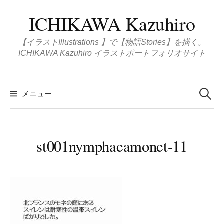
コ
ICHIKAWA Kazuhiro
ン
テ
【イラストIllustrations 】で【物語Stories】を描く。
ン
ICHIKAWA Kazuhiro イラストポートフォリオサイト
ツ
へ
検
ス
索
メニュー
:
キ
ッ
プ
st001nymphaeamonet-11