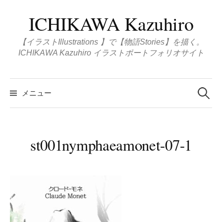
コ
ICHIKAWA Kazuhiro
ン
テ
【イラストIllustrations 】で【物語Stories】を描く。
ン
ICHIKAWA Kazuhiro イラストポートフォリオサイト
ツ
へ
検
ス
索
メニュー
:
キ
ッ
プ
st001nymphaeamonet-07-1