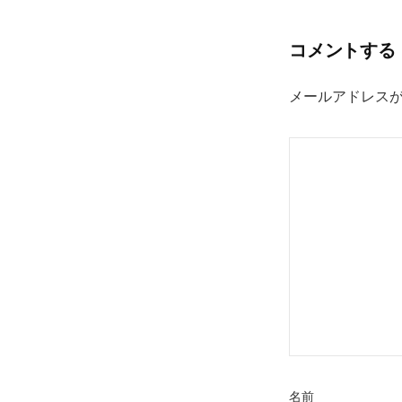
ナ
ビ
コメントする
ゲ
メールアドレス
ー
シ
ョ
ン
名前