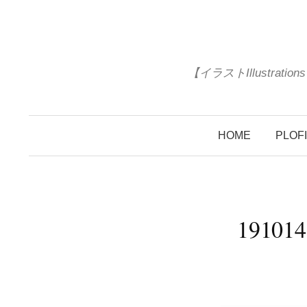
コ
ン
テ
ン
【イラストIllustrat
ツ
へ
ス
HOME
PLOF
キ
ッ
プ
191