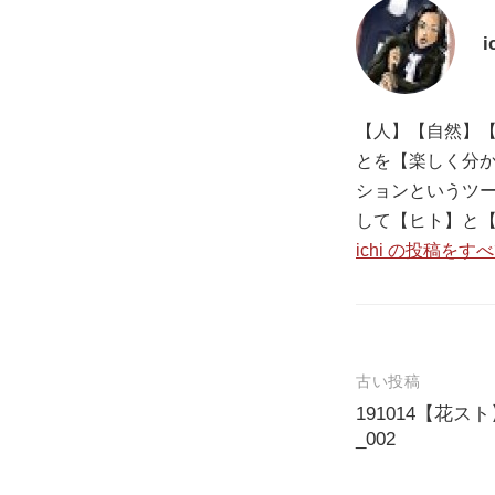
i
【人】【自然】【
とを【楽しく分か
ションというツ
して【ヒト】と
ichi の投稿をす
古い投稿
191014【花
投
_002
稿