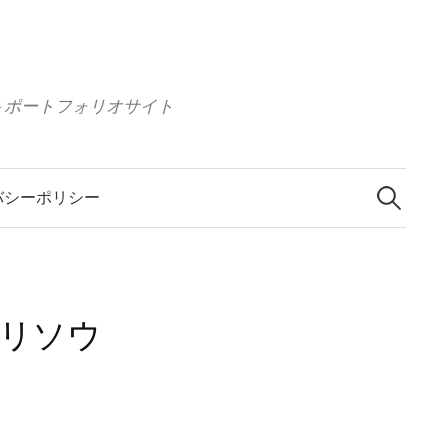
 イラストポートフォリオサイト
検
索
バシーポリシー
:
ギリソウ