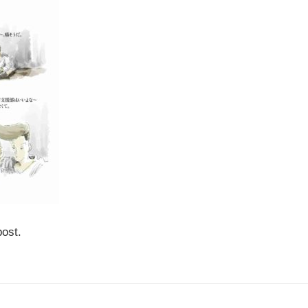
post.