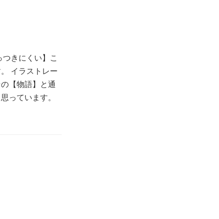
っつきにくい】こ
。 イラストレー
その【物語】と通
と思っています。